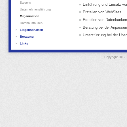
Steuern
Einführung und Einsatz v
Unternehmensführung
Erstellen von WebSites
Organisation
Erstellen von Datenbanken
Datenaustausch
Beratung bei der Anpassun
Liegenschaften
Unterstützung bei der Über
Gebäudesicherheit
Beratung
Kauf und Verkauf
Personalbereich
Links
Verwaltung
Karriereplanung
Coaching
Copyright 2012-